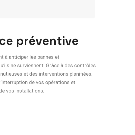
c
e
p
r
é
v
e
n
t
i
v
e
t à anticiper les pannes et
’ils ne surviennent. Grâce à des contrôles
nutieuses et des interventions planifiées,
’interruption de vos opérations et
e vos installations.