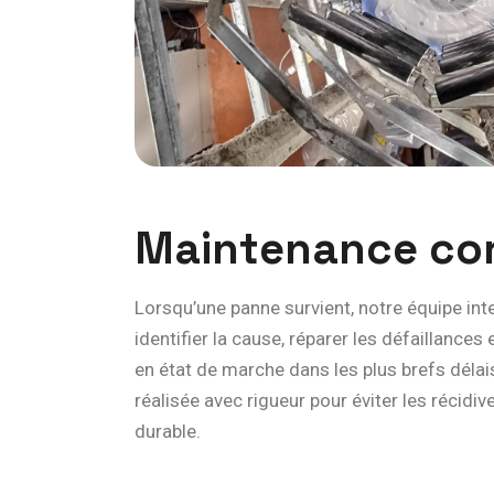
M
a
i
n
t
e
n
a
n
c
e
c
o
Lorsqu’une panne survient, notre équipe int
identifier la cause, réparer les défaillance
en état de marche dans les plus brefs délai
réalisée avec rigueur pour éviter les récidiv
durable.