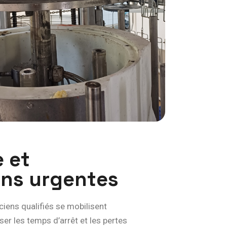
e
e
t
o
n
s
u
r
g
e
n
t
e
s
ciens qualifiés se mobilisent
r les temps d’arrêt et les pertes