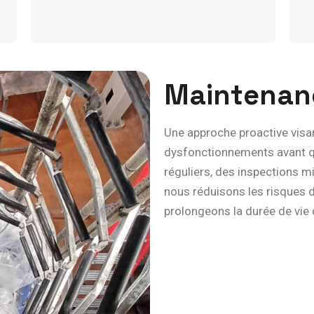
M
a
i
n
t
e
n
a
n
Une approche proactive visan
dysfonctionnements avant qu
réguliers, des inspections mi
nous réduisons les risques d
prolongeons la durée de vie d