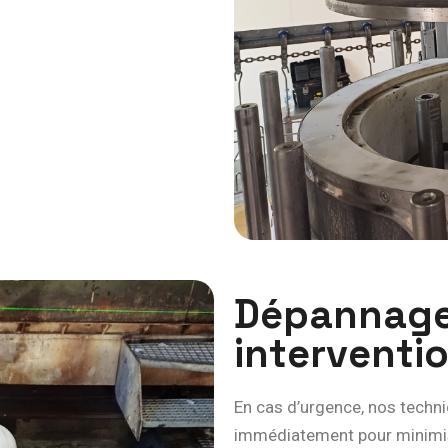
D
é
p
a
n
n
a
g
i
n
t
e
r
v
e
n
t
i
En cas d’urgence, nos techni
immédiatement pour minimise