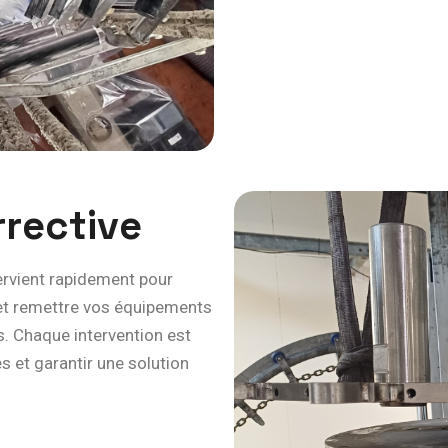
r
r
e
c
t
i
v
e
ervient rapidement pour
s et remettre vos équipements
s. Chaque intervention est
es et garantir une solution