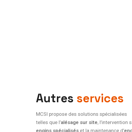
A
u
t
r
e
s
s
e
r
v
i
c
e
s
MCSI propose des solutions spécialisées
telles que l’
alésage sur site
, l’intervention 
engins spécialisés
et la maintenance d’
eng