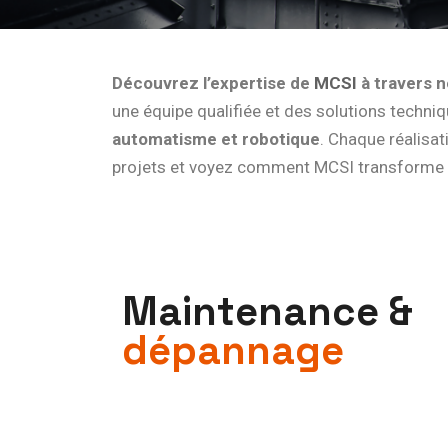
Découvrez l’expertise de
MCSI
à travers n
une équipe qualifiée et des solutions techniq
automatisme et robotique
. Chaque réalisa
projets et voyez comment MCSI transforme le
M
a
i
n
t
e
n
a
n
c
e
&
d
é
p
a
n
n
a
g
e