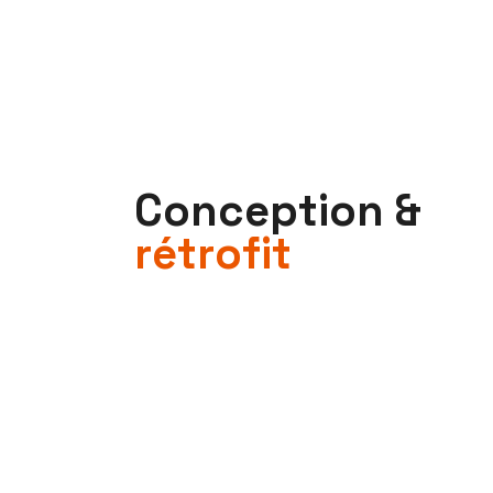
C
o
n
c
e
p
t
i
o
n
&
r
é
t
r
o
f
i
t