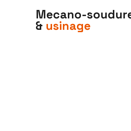
M
e
c
a
n
o
-
s
o
u
d
u
r
&
u
s
i
n
a
g
e