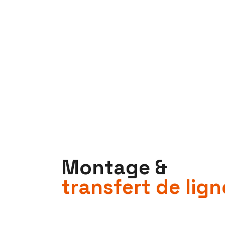
M
o
n
t
a
g
e
&
t
r
a
n
s
f
e
r
t
d
e
l
i
g
n