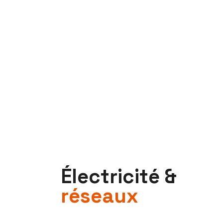
É
l
e
c
t
r
i
c
i
t
é
&
r
é
s
e
a
u
x