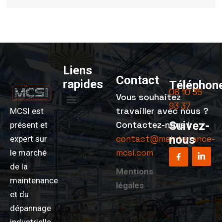
Liens
Contact
rapides
Téléphone
06 10 35
Vous souhaitez
93 37
travailler avec nous ?
MCSI est
Nos services
Nos réalisations
Contactez-nous !
Suivez-
présent et
nous
contact@maintenance-
expert sur
mcsi.com
le marché
de la
Mentions
maintenance
légales
et du
dépannage
industrielle